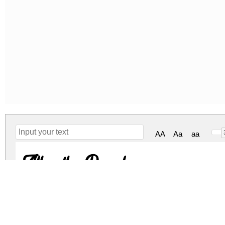
AA
Aa
aa
Albertho Regular