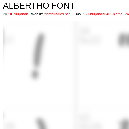
ALBERTHO FONT
By
Siti Nurjanah
- Website:
fontbundles.net
- E-mail:
Siti.nurjanah0405@gmail.c