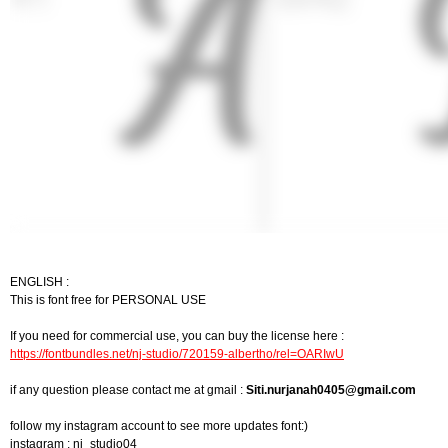
ENGLISH :
This is font free for PERSONAL USE
If you need for commercial use, you can buy the license here :
https://fontbundles.net/nj-studio/720159-albertho/rel=OARIwU
if any question please contact me at gmail :
Siti.nurjanah0405@gmail.com
follow my instagram account to see more updates font:)
instagram : nj_studio04