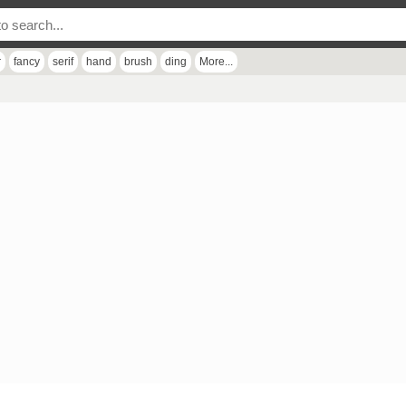
r
fancy
serif
hand
brush
ding
More...