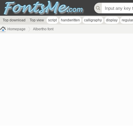
Top download
Top view
script
handwritten
calligraphy
display
regula
Homepage
Albertho font