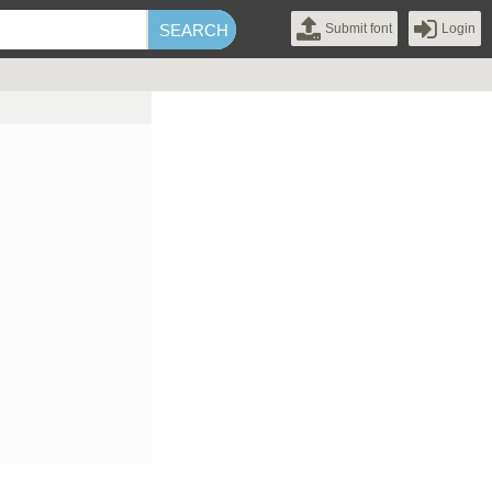
Submit font
Login