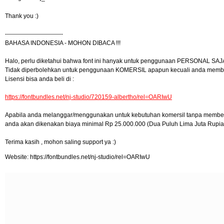
Thank you :)
-----------------------------
BAHASA INDONESIA - MOHON DIBACA !!!
Halo, perlu diketahui bahwa font ini hanyak untuk penggunaan PERSONAL SAJA
Tidak diperbolehkan untuk penggunaan KOMERSIL apapun kecuali anda membeli
Lisensi bisa anda beli di :
https://fontbundles.net/nj-studio/720159-albertho/rel=OARIwU
Apabila anda melanggar/menggunakan untuk kebutuhan komersil tanpa membeli 
anda akan dikenakan biaya minimal Rp 25.000.000 (Dua Puluh Lima Juta Rupia
Terima kasih , mohon saling support ya :)
Website: https://fontbundles.net/nj-studio/rel=OARIwU