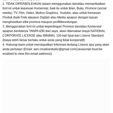
2. TIDAK DIPERBOLEHKAN dalam menggunakan dan/atau memanfaatkan
font ini untuk kepeluan Komersial, baik itu untuk Iklan, Buku, Promosi (social
media), TV, Film, Video, Motion Graphics, Youtube, atau untuk Kemasan
Produk (baik Fisik ataupun Digital) atau Media apapun dengan tujuan
menghasilkan efek promosi maupun profit/keuntungan.
3. Menggunakan font ini untuk kepentingan Promosi dan/atau Komersial
apapun bentuknya TANPA IZIN dari saya, akan dikenakan biaya NATIONAL
CORPORATE LICENSE atau MINIMAL 100 kali lipat dari Lisensi Standard
(biaya lebih besar berlaku untuk anda yang tidak kooperatif).
4. Hubungi kami untuk mendapatkan Informasi tentang Lisensi apa yang akan
anda perlukan (Email:
aen.creativestudio@gmail.com
(Javascript must be
enabled to view this email address))