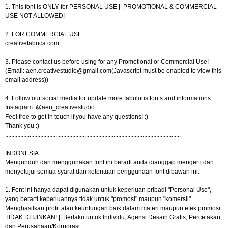
1. This font is ONLY for PERSONAL USE || PROMOTIONAL & COMMERCIAL
USE NOT ALLOWED!
2. FOR COMMERCIAL USE :
creativefabrica.com
3. Please contact us before using for any Promotional or Commercial Use!
(Email:
aen.creativestudio@gmail.com
(Javascript must be enabled to view this
email address))
4. Follow our social media for update more fabulous fonts and informations :
Instagram: @aen_creativestudio
Feel free to get in touch if you have any questions! :)
Thank you :)
..........​..........​..........​..........​..........​..........​..........​..........​..........​..........​..........​.....
INDONESIA:
Mengunduh dan menggunakan font ini berarti anda dianggap mengerti dan
menyetujui semua syarat dan ketentuan penggunaan font dibawah ini:
1. Font ini hanya dapat digunakan untuk keperluan pribadi "Personal Use",
yang berarti keperluannya tidak untuk "promosi" maupun "komersil" .
Menghasilkan profit atau keuntungan baik dalam materi maupun efek promosi
TIDAK DI IJINKAN! || Berlaku untuk Individu, Agensi Desain Grafis, Percetakan,
dan Perusahaan/Korporasi.