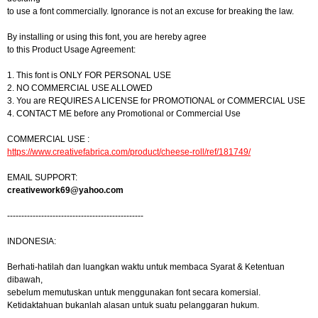
to use a font commercially. Ignorance is not an excuse for breaking the law.
By installing or using this font, you are hereby agree
to this Product Usage Agreement:
1. This font is ONLY FOR PERSONAL USE
2. NO COMMERCIAL USE ALLOWED
3. You are REQUIRES A LICENSE for PROMOTIONAL or COMMERCIAL USE
4. CONTACT ME before any Promotional or Commercial Use
COMMERCIAL USE :
https://www.creativefabrica.com/product/cheese-roll/ref/181749/
EMAIL SUPPORT:
creativework69@yahoo.com
------------------------------------------------
INDONESIA:
Berhati-hatilah dan luangkan waktu untuk membaca Syarat & Ketentuan
dibawah,
sebelum memutuskan untuk menggunakan font secara komersial.
Ketidaktahuan bukanlah alasan untuk suatu pelanggaran hukum.