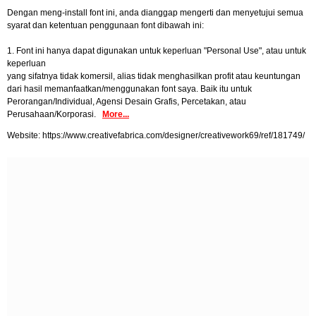
Dengan meng-install font ini, anda dianggap mengerti dan menyetujui semua
syarat dan ketentuan penggunaan font dibawah ini:
1. Font ini hanya dapat digunakan untuk keperluan "Personal Use", atau untuk
keperluan
yang sifatnya tidak komersil, alias tidak menghasilkan profit atau keuntungan
dari hasil memanfaatkan/menggunakan font saya. Baik itu untuk
Perorangan/Individual, Agensi Desain Grafis, Percetakan, atau
Perusahaan/Korporasi.
More...
Website: https://www.creativefabrica.com/designer/creativework69/ref/181749/