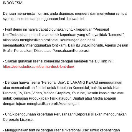
INDONESIA:
Dengan meng-install font ini, anda dianggap mengerti dan menyetujui semua
syarat dan ketentuan penggunaan font dibawah ini:
- Font demo ini hanya dapat digunakan untuk keperluan "Personal
Use"/kebutuhan pribadi, atau untuk keperluan yang sifatnya tidak "komersil",
alias tidak menghasilkan profit atau keuntungan dari hasil
memanfaatkan/menggunakan font kami. Baik itu untuk individu, Agensi Desain
Grafis, Percetakan, Distro atau Perusahaan/Korporasi.
- Silakan gunakan lisensi komersial dengan membeli melalui link ini :
https://edricstudio.com/during-dusk-font-duo/
- Dengan hanya lisensi "Personal Use", DILARANG KERAS menggunakan
atau memanfaatkan font ini untuk kepeluan Komersial, baik itu untuk Iklan,
Promosi, TV, Film, Video, Motion Graphics, Youtube, Desain kaos distro atau
untuk Kemasan Produk (baik Fisik ataupun Digital) atau Media apapun
dengan tujuan menghasilkan profit/keuntungan.
- Untuk penggunaan keperluan Perusahaan/Korporasi silakan menggunakan
Corporate License.
- Menggunakan font ini dengan lisensi "Personal Use" untuk kepentingan