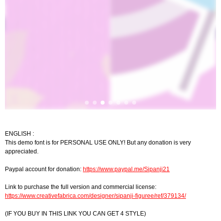
ENGLISH :
This demo font is for PERSONAL USE ONLY! But any donation is very
appreciated.
Paypal account for donation:
https://www.paypal.me/Sipanji21
Link to purchase the full version and commercial license:
https://www.creativefabrica.com/designer/sipanji-figuree/ref/379134/
(IF YOU BUY IN THIS LINK YOU CAN GET 4 STYLE)