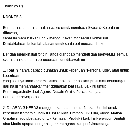
Thank you :)
NDONESIA:
Berhati-hatilah dan luangkan waktu untuk membaca Syarat & Ketentuan
dibawah,
sebelum memutuskan untuk menggunakan font secara komersial.
Ketidaktahuan bukanlah alasan untuk suatu pelanggaran hukum.
Dengan meng-install font ini, anda dianggap mengerti dan menyetujui semua
syarat dan ketentuan penggunaan font dibawah ini:
1. Font ini hanya dapat digunakan untuk keperluan "Personal Use", atau untuk
keperluan
yang sifatnya tidak komersil, alias tidak menghasilkan profit atau keuntungan
dari hasil memanfaatkan/menggunakan font saya. Baik itu untuk
Perorangan/Individual, Agensi Desain Grafis, Percetakan, atau
Perusahaan/Korporasi.
2. DILARANG KERAS menggunakan atau memanfaatkan font ini untuk
keperluan Komersial, baik itu untuk Iklan, Promosi, TV, Film, Video, Motion
Graphics, Youtube, atau untuk Kemasan Produk ( baik Fisik ataupun Digital)
atau Media apapun dengan tujuan menghasilkan profit/keuntungan.