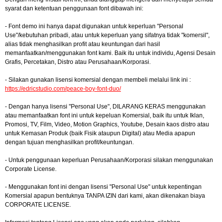
syarat dan ketentuan penggunaan font dibawah ini:
- Font demo ini hanya dapat digunakan untuk keperluan "Personal
Use"/kebutuhan pribadi, atau untuk keperluan yang sifatnya tidak "komersil",
alias tidak menghasilkan profit atau keuntungan dari hasil
memanfaatkan/menggunakan font kami. Baik itu untuk individu, Agensi Desain
Grafis, Percetakan, Distro atau Perusahaan/Korporasi.
- Silakan gunakan lisensi komersial dengan membeli melalui link ini :
https://edricstudio.com/peace-boy-font-duo/
- Dengan hanya lisensi "Personal Use", DILARANG KERAS menggunakan
atau memanfaatkan font ini untuk kepeluan Komersial, baik itu untuk Iklan,
Promosi, TV, Film, Video, Motion Graphics, Youtube, Desain kaos distro atau
untuk Kemasan Produk (baik Fisik ataupun Digital) atau Media apapun
dengan tujuan menghasilkan profit/keuntungan.
- Untuk penggunaan keperluan Perusahaan/Korporasi silakan menggunakan
Corporate License.
- Menggunakan font ini dengan lisensi "Personal Use" untuk kepentingan
Komersial apapun bentuknya TANPA IZIN dari kami, akan dikenakan biaya
CORPORATE LICENSE.