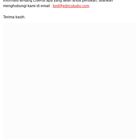
Informasi tentang Lisensi apa yang akan anda perlukan, silahkan
menghubungi kami di email :
font@edricstudio.com
Terima kasih.