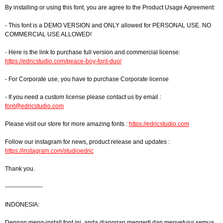
By installing or using this font, you are agree to the Product Usage Agreement:
- This font is a DEMO VERSION and ONLY allowed for PERSONAL USE. NO
COMMERCIAL USE ALLOWED!
- Here is the link to purchase full version and commercial license:
https://edricstudio.com/peace-boy-font-duo/
- For Corporate use, you have to purchase Corporate license
- If you need a custom license please contact us by email :
font@edricstudio.com
Please visit our store for more amazing fonts :
https://edricstudio.com
Follow our instagram for news, product release and updates :
https://instagram.com/studioedric
Thank you.
-------------------
INDONESIA:
Dengan meng-install font ini, anda dianggap mengerti dan menyetujui semua