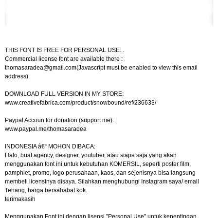
THIS FONT IS FREE FOR PERSONAL USE...
Commercial license font are available there :
thomasaradea@gmail.com
(Javascript must be enabled to view this email
address)
DOWNLOAD FULL VERSION IN MY STORE:
www.creativefabrica.com/product/snowbound/ref/236633/
Paypal Accoun for donation (support me):
www.paypal.me/thomasaradea
INDONESIA â€“ MOHON DIBACA:
Halo, buat agency, designer, youtuber, atau siapa saja yang akan
menggunakan font ini untuk kebutuhan KOMERSIL, seperti poster film,
pamphlet, promo, logo perusahaan, kaos, dan sejenisnya bisa langsung
membeli licensinya disaya. Silahkan menghubungi Instagram saya/ email
Tenang, harga bersahabat kok.
terimakasih
Menggunakan Font ini dengan lisensi "Personal Use" untuk kepentingan