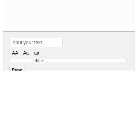
AA
Aa
aa
45px
snowbound - Personal 