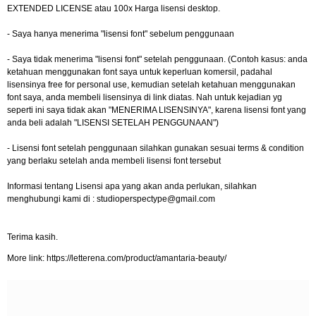
EXTENDED LICENSE atau 100x Harga lisensi desktop.
- Saya hanya menerima "lisensi font" sebelum penggunaan
- Saya tidak menerima "lisensi font" setelah penggunaan. (Contoh kasus: anda
ketahuan menggunakan font saya untuk keperluan komersil, padahal
lisensinya free for personal use, kemudian setelah ketahuan menggunakan
font saya, anda membeli lisensinya di link diatas. Nah untuk kejadian yg
seperti ini saya tidak akan "MENERIMA LISENSINYA", karena lisensi font yang
anda beli adalah "LISENSI SETELAH PENGGUNAAN")
- Lisensi font setelah penggunaan silahkan gunakan sesuai terms & condition
yang berlaku setelah anda membeli lisensi font tersebut
Informasi tentang Lisensi apa yang akan anda perlukan, silahkan
menghubungi kami di :
studioperspectype@gmail.com
Terima kasih.
More link: https://letterena.com/product/amantaria-beauty/