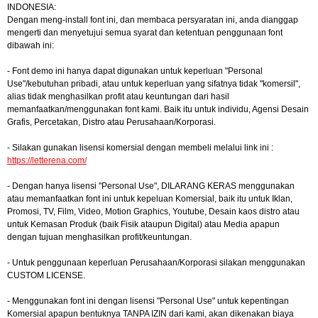
INDONESIA:
Dengan meng-install font ini, dan membaca persyaratan ini, anda dianggap
mengerti dan menyetujui semua syarat dan ketentuan penggunaan font
dibawah ini:
- Font demo ini hanya dapat digunakan untuk keperluan "Personal
Use"/kebutuhan pribadi, atau untuk keperluan yang sifatnya tidak "komersil",
alias tidak menghasilkan profit atau keuntungan dari hasil
memanfaatkan/menggunakan font kami. Baik itu untuk individu, Agensi Desain
Grafis, Percetakan, Distro atau Perusahaan/Korporasi.
- Silakan gunakan lisensi komersial dengan membeli melalui link ini :
https://letterena.com/
- Dengan hanya lisensi "Personal Use", DILARANG KERAS menggunakan
atau memanfaatkan font ini untuk kepeluan Komersial, baik itu untuk Iklan,
Promosi, TV, Film, Video, Motion Graphics, Youtube, Desain kaos distro atau
untuk Kemasan Produk (baik Fisik ataupun Digital) atau Media apapun
dengan tujuan menghasilkan profit/keuntungan.
- Untuk penggunaan keperluan Perusahaan/Korporasi silakan menggunakan
CUSTOM LICENSE.
- Menggunakan font ini dengan lisensi "Personal Use" untuk kepentingan
Komersial apapun bentuknya TANPA IZIN dari kami, akan dikenakan biaya