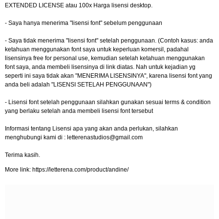
EXTENDED LICENSE atau 100x Harga lisensi desktop.
- Saya hanya menerima "lisensi font" sebelum penggunaan
- Saya tidak menerima "lisensi font" setelah penggunaan. (Contoh kasus: anda
ketahuan menggunakan font saya untuk keperluan komersil, padahal
lisensinya free for personal use, kemudian setelah ketahuan menggunakan
font saya, anda membeli lisensinya di link diatas. Nah untuk kejadian yg
seperti ini saya tidak akan "MENERIMA LISENSINYA", karena lisensi font yang
anda beli adalah "LISENSI SETELAH PENGGUNAAN")
- Lisensi font setelah penggunaan silahkan gunakan sesuai terms & condition
yang berlaku setelah anda membeli lisensi font tersebut
Informasi tentang Lisensi apa yang akan anda perlukan, silahkan
menghubungi kami di :
letterenastudios@gmail.com
Terima kasih.
More link: https://letterena.com/product/andine/