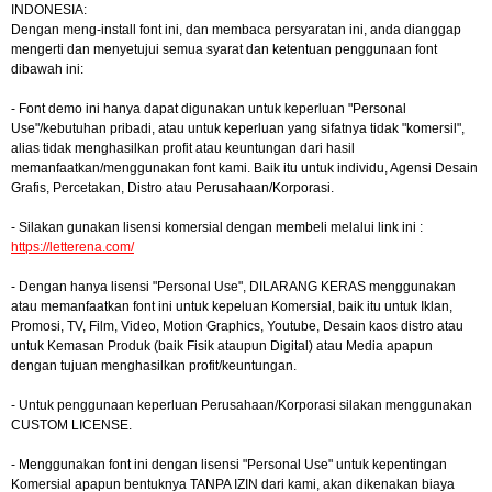
INDONESIA:
Dengan meng-install font ini, dan membaca persyaratan ini, anda dianggap
mengerti dan menyetujui semua syarat dan ketentuan penggunaan font
dibawah ini:
- Font demo ini hanya dapat digunakan untuk keperluan "Personal
Use"/kebutuhan pribadi, atau untuk keperluan yang sifatnya tidak "komersil",
alias tidak menghasilkan profit atau keuntungan dari hasil
memanfaatkan/menggunakan font kami. Baik itu untuk individu, Agensi Desain
Grafis, Percetakan, Distro atau Perusahaan/Korporasi.
- Silakan gunakan lisensi komersial dengan membeli melalui link ini :
https://letterena.com/
- Dengan hanya lisensi "Personal Use", DILARANG KERAS menggunakan
atau memanfaatkan font ini untuk kepeluan Komersial, baik itu untuk Iklan,
Promosi, TV, Film, Video, Motion Graphics, Youtube, Desain kaos distro atau
untuk Kemasan Produk (baik Fisik ataupun Digital) atau Media apapun
dengan tujuan menghasilkan profit/keuntungan.
- Untuk penggunaan keperluan Perusahaan/Korporasi silakan menggunakan
CUSTOM LICENSE.
- Menggunakan font ini dengan lisensi "Personal Use" untuk kepentingan
Komersial apapun bentuknya TANPA IZIN dari kami, akan dikenakan biaya