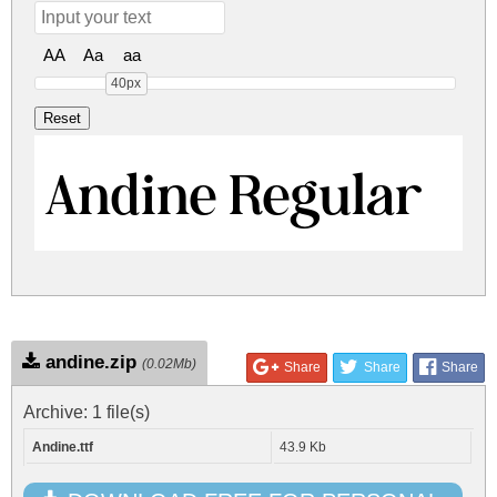
AA
Aa
aa
40px
Andine Regular
andine.zip
(0.02Mb)
Share
Share
Share
Archive: 1 file(s)
Andine.ttf
43.9 Kb