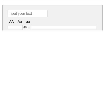
AA
Aa
aa
40px
Avins Bake Regular
Avins Bake Regular