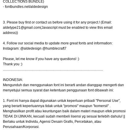
COLLECTIONS BUNDLE)
- fontbundles.net/aldedesign
3. Please buy first or contact us before using it for any project.! (Email:
aldetype21@gmail.com
(Javascript must be enabled to view this email
address))
4. Follow our social media to update more great fonts and information:
Instagram: @aldedesign @humblecraft7
Please, let me know if you have any questions! :)
Thank you :)
..........​..........​..........​..........​..........​..........​..........​..........​..........​..........​..........​.....
INDONESIA:
Mengunduh dan menggunakan font ini berarti andan dianggap mengerti dan
menyetujui semua syarat dan ketentuan penggunaan font dibawah ini:
1. Font ini hanya dapat digunakan untuk keperluan pribadi "Personal Use",
yang berarti keperluannya tidak untuk "promosi" maupun "komersil" .
Menghasilkan profit atau keuntungan baik dalam materi maupun efek promosi
TIDAK DI IJINKAN, kecuali sudah membeli lisensi yg sesuai terlebih dahulu! ||
Berlaku untuk Individu, Agensi Desain Grafis, Percetakan, atau
Perusahaan/Korporasi.