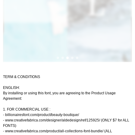
TERM & CONDITIONS
ENGLISH:
By installing or using this font, you are agreeing to the Product Usage
Agreement:
1. FOR COMMERCIAL USE :
- billionairesfont.com/product/beauty-boutique/
- www.creativefabrica.com/designer/aldedesign/ref/125925/ (ONLY $7 for ALL
FONTS)
- www.creativefabrica.com/product/all-collections-font-bundle/ (ALL