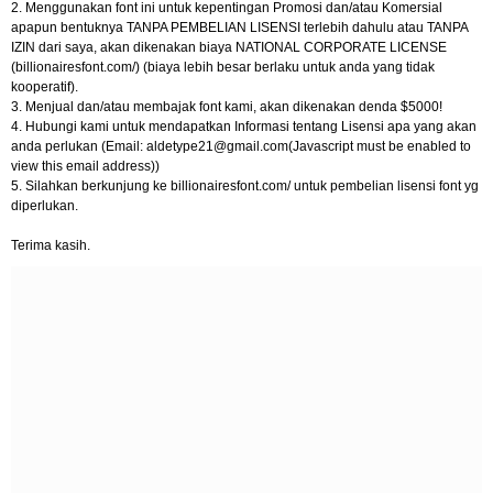
2. Menggunakan font ini untuk kepentingan Promosi dan/atau Komersial
apapun bentuknya TANPA PEMBELIAN LISENSI terlebih dahulu atau TANPA
IZIN dari saya, akan dikenakan biaya NATIONAL CORPORATE LICENSE
(billionairesfont.com/) (biaya lebih besar berlaku untuk anda yang tidak
kooperatif).
3. Menjual dan/atau membajak font kami, akan dikenakan denda $5000!
4. Hubungi kami untuk mendapatkan Informasi tentang Lisensi apa yang akan
anda perlukan (Email:
aldetype21@gmail.com
(Javascript must be enabled to
view this email address))
5. Silahkan berkunjung ke billionairesfont.com/ untuk pembelian lisensi font yg
diperlukan.
Terima kasih.