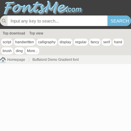
Top download
Top view
script
handwritten
calligraphy
display
regular
fancy
serif
hand
brush
ding
More...
Homepage
Buffalord Demo Gradient font