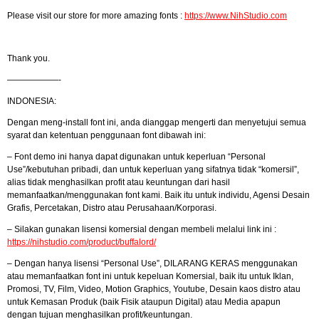
Please visit our store for more amazing fonts :
https://www.NihStudio.com
Thank you.
——————-
INDONESIA:
Dengan meng-install font ini, anda dianggap mengerti dan menyetujui semua
syarat dan ketentuan penggunaan font dibawah ini:
– Font demo ini hanya dapat digunakan untuk keperluan “Personal
Use”/kebutuhan pribadi, dan untuk keperluan yang sifatnya tidak “komersil”,
alias tidak menghasilkan profit atau keuntungan dari hasil
memanfaatkan/menggunakan font kami. Baik itu untuk individu, Agensi Desain
Grafis, Percetakan, Distro atau Perusahaan/Korporasi.
– Silakan gunakan lisensi komersial dengan membeli melalui link ini :
https://nihstudio.com/product/buffalord/
– Dengan hanya lisensi “Personal Use”, DILARANG KERAS menggunakan
atau memanfaatkan font ini untuk kepeluan Komersial, baik itu untuk Iklan,
Promosi, TV, Film, Video, Motion Graphics, Youtube, Desain kaos distro atau
untuk Kemasan Produk (baik Fisik ataupun Digital) atau Media apapun
dengan tujuan menghasilkan profit/keuntungan.