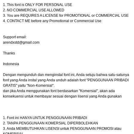
1. This font is ONLY FOR PERSONAL USE
2. NO COMMERCIAL USE ALLOWED
3. You are REQUIRES A LICENSE for PROMOTIONAL or COMMERCIAL USE
4. CONTACT ME before any Promotional or Commercial Use
Support email:
arendxstd@gmail.com
Thanks
Indonesia
Dengan mengunduh dan menginstal font ini, Anda setuju bahwa satu-satunya
font yang Anda instal yang Anda unduh adalah font "PENGGUNAAN PRIBADI
GRATIS" yaitu "Non-Komersial".
dan jika Anda menggunakan font berdasarkan "Komersial", akan ada
konsekuensi untuk membayar sesuai dengan lisensi yang Anda gunakan
1. Font ini HANYA UNTUK PENGGUNAAN PRIBADI
2. TANPA PENGGUNAAN KOMERSIAL DIPERBOLEHKAN
3. Anda MEMBUTUHKAN LISENSI untuk PENGGUNAAN PROMOSI atau