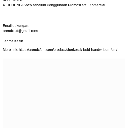
KOMERSIAL
4. HUBUNGI SAYA sebelum Penggunaan Promosi atau Komersial
Email dukungan:
arendxstd@gmail.com
Terima Kasih
More link: https://arendxfont.com/product/cherkessk-bold-handwritten-font/