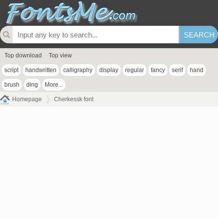
Top download
Top view
script
handwritten
calligraphy
display
regular
fancy
serif
hand
brush
ding
More...
Homepage
Cherkessk font