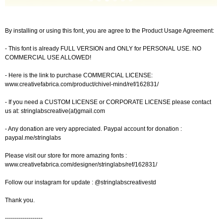
By installing or using this font, you are agree to the Product Usage Agreement:
- This font is already FULL VERSION and ONLY for PERSONAL USE. NO
COMMERCIAL USE ALLOWED!
- Here is the link to purchase COMMERCIAL LICENSE:
www.creativefabrica.com/product/chivel-mind/ref/162831/
- If you need a CUSTOM LICENSE or CORPORATE LICENSE please contact
us at: stringlabscreative(at)gmail.com
- Any donation are very appreciated. Paypal account for donation :
paypal.me/stringlabs
Please visit our store for more amazing fonts :
www.creativefabrica.com/designer/stringlabs/ref/162831/
Follow our instagram for update : @stringlabscreativestd
Thank you.
-------------------