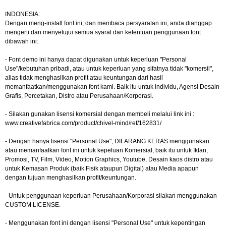
INDONESIA:
Dengan meng-install font ini, dan membaca persyaratan ini, anda dianggap
mengerti dan menyetujui semua syarat dan ketentuan penggunaan font
dibawah ini:
- Font demo ini hanya dapat digunakan untuk keperluan "Personal
Use"/kebutuhan pribadi, atau untuk keperluan yang sifatnya tidak "komersil",
alias tidak menghasilkan profit atau keuntungan dari hasil
memanfaatkan/menggunakan font kami. Baik itu untuk individu, Agensi Desain
Grafis, Percetakan, Distro atau Perusahaan/Korporasi.
- Silakan gunakan lisensi komersial dengan membeli melalui link ini :
www.creativefabrica.com/product/chivel-mind/ref/162831/
- Dengan hanya lisensi "Personal Use", DILARANG KERAS menggunakan
atau memanfaatkan font ini untuk kepeluan Komersial, baik itu untuk Iklan,
Promosi, TV, Film, Video, Motion Graphics, Youtube, Desain kaos distro atau
untuk Kemasan Produk (baik Fisik ataupun Digital) atau Media apapun
dengan tujuan menghasilkan profit/keuntungan.
- Untuk penggunaan keperluan Perusahaan/Korporasi silakan menggunakan
CUSTOM LICENSE.
- Menggunakan font ini dengan lisensi "Personal Use" untuk kepentingan