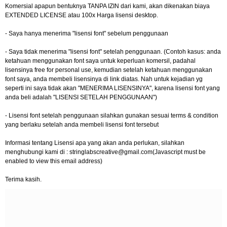
Komersial apapun bentuknya TANPA IZIN dari kami, akan dikenakan biaya
EXTENDED LICENSE atau 100x Harga lisensi desktop.
- Saya hanya menerima "lisensi font" sebelum penggunaan
- Saya tidak menerima "lisensi font" setelah penggunaan. (Contoh kasus: anda
ketahuan menggunakan font saya untuk keperluan komersil, padahal
lisensinya free for personal use, kemudian setelah ketahuan menggunakan
font saya, anda membeli lisensinya di link diatas. Nah untuk kejadian yg
seperti ini saya tidak akan "MENERIMA LISENSINYA", karena lisensi font yang
anda beli adalah "LISENSI SETELAH PENGGUNAAN")
- Lisensi font setelah penggunaan silahkan gunakan sesuai terms & condition
yang berlaku setelah anda membeli lisensi font tersebut
Informasi tentang Lisensi apa yang akan anda perlukan, silahkan
menghubungi kami di :
stringlabscreative@gmail.com
(Javascript must be
enabled to view this email address)
Terima kasih.