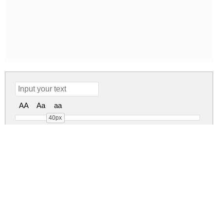
AA
Aa
aa
40px
Easter Sunday Regular