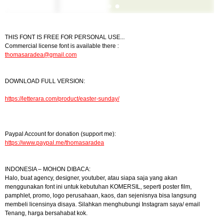
THIS FONT IS FREE FOR PERSONAL USE...
Commercial license font is available there :
thomasaradea@gmail.com
DOWNLOAD FULL VERSION:
https://letterara.com/product/easter-sunday/
Paypal Account for donation (support me):
https://www.paypal.me/thomasaradea
INDONESIA – MOHON DIBACA:
Halo, buat agency, designer, youtuber, atau siapa saja yang akan
menggunakan font ini untuk kebutuhan KOMERSIL, seperti poster film,
pamphlet, promo, logo perusahaan, kaos, dan sejenisnya bisa langsung
membeli licensinya disaya. Silahkan menghubungi Instagram saya/ email
Tenang, harga bersahabat kok.