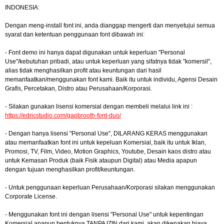
INDONESIA:
Dengan meng-install font ini, anda dianggap mengerti dan menyetujui semua
syarat dan ketentuan penggunaan font dibawah ini:
- Font demo ini hanya dapat digunakan untuk keperluan "Personal
Use"/kebutuhan pribadi, atau untuk keperluan yang sifatnya tidak "komersil",
alias tidak menghasilkan profit atau keuntungan dari hasil
memanfaatkan/menggunakan font kami. Baik itu untuk individu, Agensi Desain
Grafis, Percetakan, Distro atau Perusahaan/Korporasi.
- Silakan gunakan lisensi komersial dengan membeli melalui link ini :
https://edricstudio.com/gapbrooth-font-duo/
- Dengan hanya lisensi "Personal Use", DILARANG KERAS menggunakan
atau memanfaatkan font ini untuk kepeluan Komersial, baik itu untuk Iklan,
Promosi, TV, Film, Video, Motion Graphics, Youtube, Desain kaos distro atau
untuk Kemasan Produk (baik Fisik ataupun Digital) atau Media apapun
dengan tujuan menghasilkan profit/keuntungan.
- Untuk penggunaan keperluan Perusahaan/Korporasi silakan menggunakan
Corporate License.
- Menggunakan font ini dengan lisensi "Personal Use" untuk kepentingan
Komersial apapun bentuknya TANPA IZIN dari kami, akan dikenakan biaya