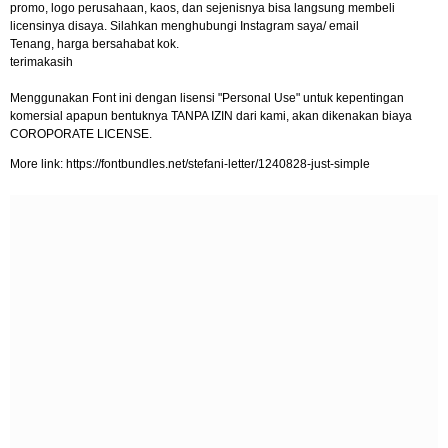
promo, logo perusahaan, kaos, dan sejenisnya bisa langsung membeli
licensinya disaya. Silahkan menghubungi Instagram saya/ email
Tenang, harga bersahabat kok.
terimakasih
Menggunakan Font ini dengan lisensi "Personal Use" untuk kepentingan
komersial apapun bentuknya TANPA IZIN dari kami, akan dikenakan biaya
COROPORATE LICENSE.
More link: https://fontbundles.net/stefani-letter/1240828-just-simple