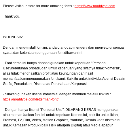
Please visit our store for more amazing fonts :
https://www.noahtype.com
Thank you.
-------------------
INDONESIA:
Dengan meng-install font ini, anda dianggap mengerti dan menyetujui semua
syarat dan ketentuan penggunaan font dibawah ini:
- Font demo ini hanya dapat digunakan untuk keperluan "Personal
Use"/kebutuhan pribadi, dan untuk keperluan yang sifatnya tidak "komersil",
alias tidak menghasilkan profit atau keuntungan dari hasil
memanfaatkan/menggunakan font kami. Baik itu untuk individu, Agensi Desain
Grafis, Percetakan, Distro atau Perusahaan/Korporasi.
- Silakan gunakan lisensi komersial dengan membeli melalui link ini :
https://noahtype.com/letterman-font/
- Dengan hanya lisensi "Personal Use", DILARANG KERAS menggunakan
atau memanfaatkan font ini untuk kepeluan Komersial, baik itu untuk Iklan,
Promosi, TV, Film, Video, Motion Graphics, Youtube, Desain kaos distro atau
untuk Kemasan Produk (baik Fisik ataupun Digital) atau Media apapun