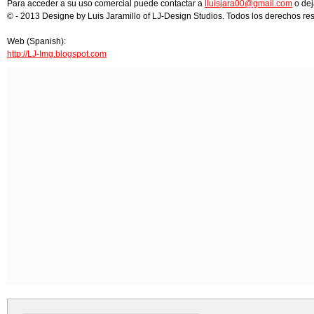
Para acceder a su uso comercial puede contactar a
lluisjara00@gmail.com
o dej
© - 2013 Designe by Luis Jaramillo of LJ-Design Studios. Todos los derechos re
Web (Spanish):
http://LJ-Img.blogspot.com