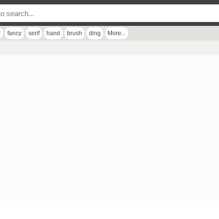
r
fancy
serif
hand
brush
ding
More...