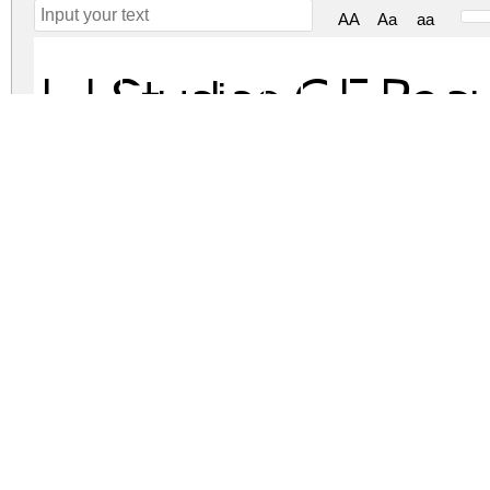
AA
Aa
aa
LJ Studios GF Regu
lj-studios-gf.zip
(0.03Mb)
Archive: 1 file(s)
LJ Studios GF.otf
DOWNLOAD FREE FOR PERSONAL USE
DONATE
CONTACT