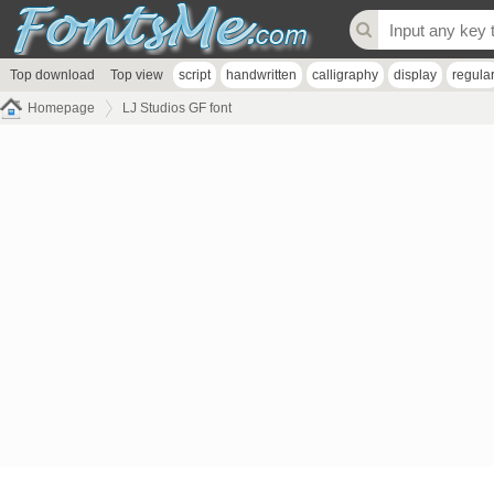
Top download
Top view
script
handwritten
calligraphy
display
regula
Homepage
LJ Studios GF font