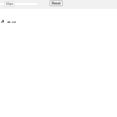
55px
lar
Share
70.4 Kb
 ONLY