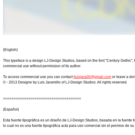
(English)
This typeface is a design LJ-Design Studios, based on the font "Century Gothic", f
commercial use without permission of its author.
To access commercial use you can contact
lluisjara00@gmail.com
or leave a do
© - 2013 Designe by Luis Jaramillo of LJ-Design Studios. All rights reserved.
=====================================
(Español)
Esta fuente tipográfica es un diseño de LJ-Design Studios, basada en la fuente t
lo cual no es una fuente tipográfica acta para uso comercial sin el permiso de su 