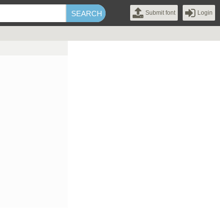
Submit font
Login