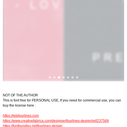
NOT OF THE AUTHOR
This is font free for PERSONAL USE, If you need for commercial use, you can
buy the license here :
https://letsfourlines.com
https://www.creativefabrica.com/designer/fourlines-design/ref/237569
https://fontbundles.net/fourlines-design