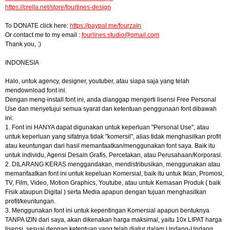
https://crella.net/store/fourlines-design
To DONATE click here:
https://paypal.me/fourzain
Or contact me to my email :
fourlines.studio@gmail.com
Thank you, :)
INDONESIA
Halo, untuk agency, designer, youtuber, atau siapa saja yang telah
mendownload font ini.
Dengan meng-install font ini, anda dianggap mengerti lisensi Free Personal
Use dan menyetujui semua syarat dan ketentuan penggunaan font dibawah
ini:
1. Font ini HANYA dapat digunakan untuk keperluan "Personal Use", atau
untuk keperluan yang sifatnya tidak "komersil", alias tidak menghasilkan profit
atau keuntungan dari hasil memanfaatkan/menggunakan font saya. Baik itu
untuk individu, Agensi Desain Grafis, Percetakan, atau Perusahaan/Korporasi.
2. DILARANG KERAS menggandakan, mendistribusikan, menggunakan atau
memanfaatkan font ini untuk kepeluan Komersial, baik itu untuk Iklan, Promosi,
TV, Film, Video, Motion Graphics, Youtube, atau untuk Kemasan Produk ( baik
Fisik ataupun Digital ) serta Media apapun dengan tujuan menghasilkan
profit/keuntungan.
3. Menggunakan font ini untuk kepentingan Komersial apapun bentuknya
TANPA IZIN dari saya, akan dikenakan harga maksimal, yaitu 10x LIPAT harga
lisensi, sesuai dengan ketentuan yang telah diatur dalam Undang-Undang