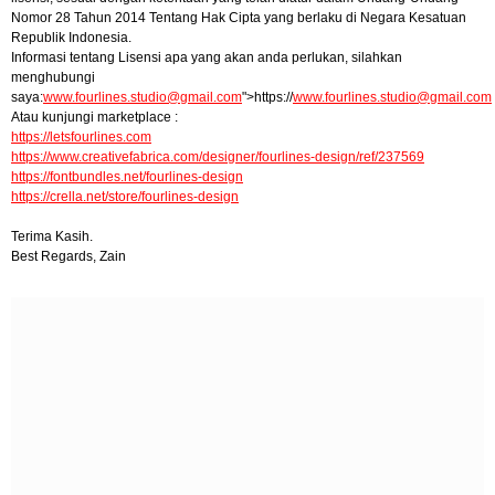
Nomor 28 Tahun 2014 Tentang Hak Cipta yang berlaku di Negara Kesatuan
Republik Indonesia.
Informasi tentang Lisensi apa yang akan anda perlukan, silahkan
menghubungi
saya:
www.fourlines.studio@gmail.com
">https://
www.fourlines.studio@gmail.com
Atau kunjungi marketplace :
https://letsfourlines.com
https://www.creativefabrica.com/designer/fourlines-design/ref/237569
https://fontbundles.net/fourlines-design
https://crella.net/store/fourlines-design
Terima Kasih.
Best Regards, Zain