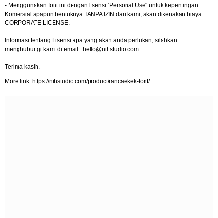
- Menggunakan font ini dengan lisensi "Personal Use" untuk kepentingan
Komersial apapun bentuknya TANPA IZIN dari kami, akan dikenakan biaya
CORPORATE LICENSE.
Informasi tentang Lisensi apa yang akan anda perlukan, silahkan
menghubungi kami di email :
hello@nihstudio.com
Terima kasih.
More link: https://nihstudio.com/product/rancaekek-font/