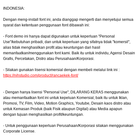
INDONESIA:
Dengan meng-install font ini, anda dianggap mengerti dan menyetujui semua
syarat dan ketentuan penggunaan font dibawah ini:
- Font demo ini hanya dapat digunakan untuk keperluan "Personal
Use"/kebutuhan pribadi, dan untuk keperluan yang sifatnya tidak "komersil",
alias tidak menghasilkan profit atau keuntungan dari hasil
memanfaatkan/menggunakan font kami. Baik itu untuk individu, Agensi Desain
Grafis, Percetakan, Distro atau Perusahaan/Korporasi.
- Silakan gunakan lisensi komersial dengan membeli melalui link ini :
https://nihstudio.com/product/rancaekek-font/
- Dengan hanya lisensi "Personal Use", DILARANG KERAS menggunakan
atau memanfaatkan font ini untuk kepeluan Komersial, baik itu untuk Iklan,
Promosi, TV, Film, Video, Motion Graphics, Youtube, Desain kaos distro atau
untuk Kemasan Produk (baik Fisik ataupun Digital) atau Media apapun
dengan tujuan menghasilkan profit/keuntungan.
- Untuk penggunaan keperluan Perusahaan/Korporasi silakan menggunakan
Corporate License.