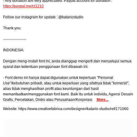
- Any donation are very appreciated. Paypal account for donation :
https://paypal.me/rz1210
Follow our instagram for update : @katariostudio
Thank you.
-------------------
INDONESIA:
Dengan meng-install font ini, anda dianggap mengerti dan menyetujui semua
syarat dan ketentuan penggunaan font dibawah ini:
- Font demo ini hanya dapat digunakan untuk keperluan "Personal
Use"/kebutuhan pribadi, atau untuk keperluan yang sifatnya tidak "komersil",
alias tidak menghasilkan profit atau keuntungan dari hasil
memanfaatkan/menggunakan font kami. Baik itu untuk individu, Agensi Desain
Grafis, Percetakan, Distro atau Perusahaan/Korporasi.
More...
Website: https://www.creativefabrica.com/designer/katario-studio/ref/171060