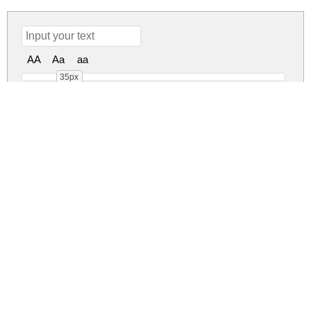
AA
Aa
aa
35px
RollKing Demo Regular
RollKing Demo Shadow Regul