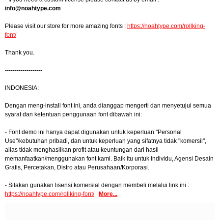
info@noahtype.com
Please visit our store for more amazing fonts :
https://noahtype.com/rollking-
font/
Thank you.
-------------------
INDONESIA:
Dengan meng-install font ini, anda dianggap mengerti dan menyetujui semua
syarat dan ketentuan penggunaan font dibawah ini:
- Font demo ini hanya dapat digunakan untuk keperluan "Personal
Use"/kebutuhan pribadi, dan untuk keperluan yang sifatnya tidak "komersil",
alias tidak menghasilkan profit atau keuntungan dari hasil
memanfaatkan/menggunakan font kami. Baik itu untuk individu, Agensi Desain
Grafis, Percetakan, Distro atau Perusahaan/Korporasi.
- Silakan gunakan lisensi komersial dengan membeli melalui link ini :
https://noahtype.com/rollking-font/
More...