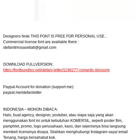
Designers Note THIS FONT IS FREE FOR PERSONAL USE...
Commercial license font are available there :
stefanitrirosasetiati@gmail.com
DOWNLOAD FULLVERSION:
https://fontbundles.net/stefani-letter/1198277-romantic-blossom
Paypal Account for donation (support me):
paypal.me/stefaniletter
INDONESIA – MOHON DIBACA:
Halo, buat agency, designer, youtuber, atau siapa saja yang akan
menggunakan font ini untuk kebutuhan KOMERSIL, seperti poster film,
pamphlet, promo, logo perusahaan, kaos, dan sejenisnya bisa langsung
membeli licensinya disaya. Silahkan menghubungi Instagram saya/ email
Tenang, harga bersahabat kok.