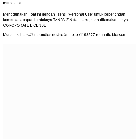
terimakasih
Menggunakan Font ini dengan lisensi "Personal Use" untuk kepentingan
komersial apapun bentuknya TANPA IZIN dari kami, akan dikenakan biaya
COROPORATE LICENSE.
More link: https://fontbundles.net/stefani-letter/1198277-romantic-blossom