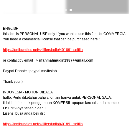
ENGLISH
this font is PERSONAL USE only. if you want to use this font for COMMERCIAL
You need a commercial license that can be purchased here :
https://fontbundles.net/skiillerstudio/401891-selfila
or contact by email =>
irfanmahmudin1987@gmail.com
Paypal Donate : paypal.me/ibsiah
Thank you :)
INDONESIA - MOHON DIBACA
hallo, Perlu diketahui bahwa font ini hanya untuk PERSONAL SAJA.
tidak boleh untuk penggunaan KOMERSIL apapun kecuali anda membeli
LISENSI-nya terlebih dahulu
Lisensi busa anda beli di :
https://fontbundles.net/skiillerstudio/401891-selfila