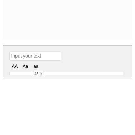
AA
Aa
aa
45px
Selfila Regular