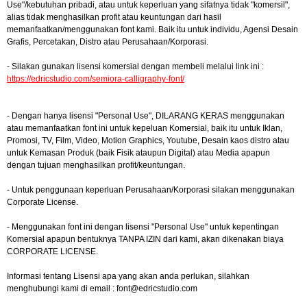
Use"/kebutuhan pribadi, atau untuk keperluan yang sifatnya tidak "komersil",
alias tidak menghasilkan profit atau keuntungan dari hasil
memanfaatkan/menggunakan font kami. Baik itu untuk individu, Agensi Desain
Grafis, Percetakan, Distro atau Perusahaan/Korporasi.
- Silakan gunakan lisensi komersial dengan membeli melalui link ini :
https://edricstudio.com/semiora-calligraphy-font/
- Dengan hanya lisensi "Personal Use", DILARANG KERAS menggunakan
atau memanfaatkan font ini untuk kepeluan Komersial, baik itu untuk Iklan,
Promosi, TV, Film, Video, Motion Graphics, Youtube, Desain kaos distro atau
untuk Kemasan Produk (baik Fisik ataupun Digital) atau Media apapun
dengan tujuan menghasilkan profit/keuntungan.
- Untuk penggunaan keperluan Perusahaan/Korporasi silakan menggunakan
Corporate License.
- Menggunakan font ini dengan lisensi "Personal Use" untuk kepentingan
Komersial apapun bentuknya TANPA IZIN dari kami, akan dikenakan biaya
CORPORATE LICENSE.
Informasi tentang Lisensi apa yang akan anda perlukan, silahkan
menghubungi kami di email :
font@edricstudio.com