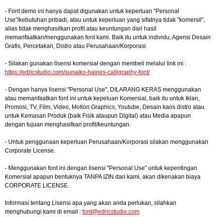
- Font demo ini hanya dapat digunakan untuk keperluan "Personal
Use"/kebutuhan pribadi, atau untuk keperluan yang sifatnya tidak "komersil",
alias tidak menghasilkan profit atau keuntungan dari hasil
memanfaatkan/menggunakan font kami. Baik itu untuk individu, Agensi Desain
Grafis, Percetakan, Distro atau Perusahaan/Korporasi.
- Silakan gunakan lisensi komersial dengan membeli melalui link ini :
https://edricstudio.com/sunaiko-haines-calligraphy-font/
- Dengan hanya lisensi "Personal Use", DILARANG KERAS menggunakan
atau memanfaatkan font ini untuk kepeluan Komersial, baik itu untuk Iklan,
Promosi, TV, Film, Video, Motion Graphics, Youtube, Desain kaos distro atau
untuk Kemasan Produk (baik Fisik ataupun Digital) atau Media apapun
dengan tujuan menghasilkan profit/keuntungan.
- Untuk penggunaan keperluan Perusahaan/Korporasi silakan menggunakan
Corporate License.
- Menggunakan font ini dengan lisensi "Personal Use" untuk kepentingan
Komersial apapun bentuknya TANPA IZIN dari kami, akan dikenakan biaya
CORPORATE LICENSE.
Informasi tentang Lisensi apa yang akan anda perlukan, silahkan
menghubungi kami di email :
font@edricstudio.com