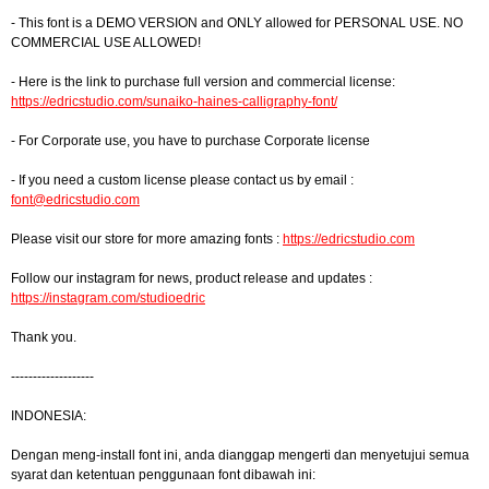
- This font is a DEMO VERSION and ONLY allowed for PERSONAL USE. NO
COMMERCIAL USE ALLOWED!
- Here is the link to purchase full version and commercial license:
https://edricstudio.com/sunaiko-haines-calligraphy-font/
- For Corporate use, you have to purchase Corporate license
- If you need a custom license please contact us by email :
font@edricstudio.com
Please visit our store for more amazing fonts :
https://edricstudio.com
Follow our instagram for news, product release and updates :
https://instagram.com/studioedric
Thank you.
-------------------
INDONESIA:
Dengan meng-install font ini, anda dianggap mengerti dan menyetujui semua
syarat dan ketentuan penggunaan font dibawah ini: