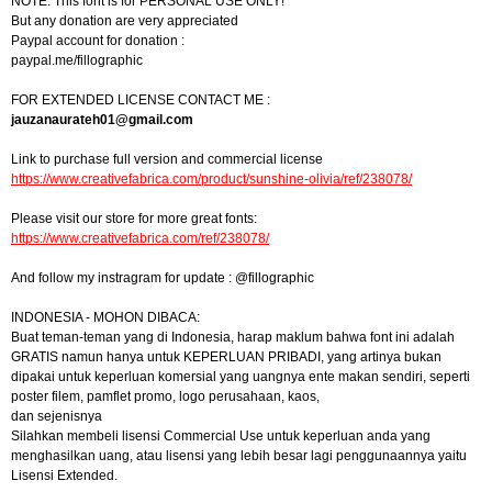
NOTE: This font is for PERSONAL USE ONLY!
But any donation are very appreciated
Paypal account for donation :
paypal.me/fillographic
FOR EXTENDED LICENSE CONTACT ME :
jauzanaurateh01@gmail.com
Link to purchase full version and commercial license
https://www.creativefabrica.com/product/sunshine-olivia/ref/238078/
Please visit our store for more great fonts:
https://www.creativefabrica.com/ref/238078/
And follow my instragram for update : @fillographic
INDONESIA - MOHON DIBACA:
Buat teman-teman yang di Indonesia, harap maklum bahwa font ini adalah
GRATIS namun hanya untuk KEPERLUAN PRIBADI, yang artinya bukan
dipakai untuk keperluan komersial yang uangnya ente makan sendiri, seperti
poster filem, pamflet promo, logo perusahaan, kaos,
dan sejenisnya
Silahkan membeli lisensi Commercial Use untuk keperluan anda yang
menghasilkan uang, atau lisensi yang lebih besar lagi penggunaannya yaitu
Lisensi Extended.