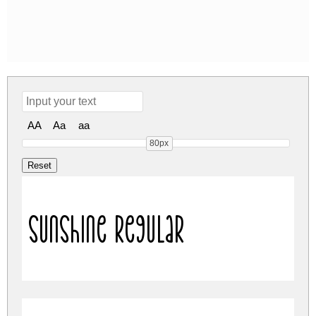
AA
Aa
aa
80px
Sunshine Regular