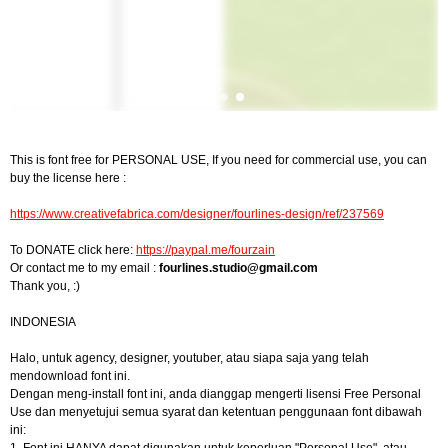
This is font free for PERSONAL USE, If you need for commercial use, you can
buy the license here :
https://www.creativefabrica.com/designer/fourlines-design/ref/237569
To DONATE click here:
https://paypal.me/fourzain
Or contact me to my email :
fourlines.studio@gmail.com
Thank you, :)
INDONESIA
Halo, untuk agency, designer, youtuber, atau siapa saja yang telah
mendownload font ini.
Dengan meng-install font ini, anda dianggap mengerti lisensi Free Personal
Use dan menyetujui semua syarat dan ketentuan penggunaan font dibawah
ini: