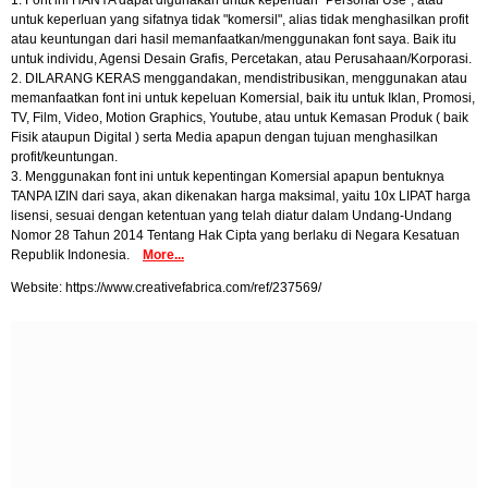
1. Font ini HANYA dapat digunakan untuk keperluan "Personal Use", atau
untuk keperluan yang sifatnya tidak "komersil", alias tidak menghasilkan profit
atau keuntungan dari hasil memanfaatkan/menggunakan font saya. Baik itu
untuk individu, Agensi Desain Grafis, Percetakan, atau Perusahaan/Korporasi.
2. DILARANG KERAS menggandakan, mendistribusikan, menggunakan atau
memanfaatkan font ini untuk kepeluan Komersial, baik itu untuk Iklan, Promosi,
TV, Film, Video, Motion Graphics, Youtube, atau untuk Kemasan Produk ( baik
Fisik ataupun Digital ) serta Media apapun dengan tujuan menghasilkan
profit/keuntungan.
3. Menggunakan font ini untuk kepentingan Komersial apapun bentuknya
TANPA IZIN dari saya, akan dikenakan harga maksimal, yaitu 10x LIPAT harga
lisensi, sesuai dengan ketentuan yang telah diatur dalam Undang-Undang
Nomor 28 Tahun 2014 Tentang Hak Cipta yang berlaku di Negara Kesatuan
Republik Indonesia.
More...
Website: https://www.creativefabrica.com/ref/237569/