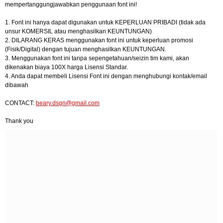
mempertanggungjawabkan penggunaan font ini!
1. Font ini hanya dapat digunakan untuk KEPERLUAN PRIBADI (tidak ada
unsur KOMERSIL atau menghasilkan KEUNTUNGAN)
2. DILARANG KERAS menggunakan font ini untuk keperluan promosi
(Fisik/Digital) dengan tujuan menghasilkan KEUNTUNGAN.
3. Menggunakan font ini tanpa sepengetahuan/seizin tim kami, akan
dikenakan biaya 100X harga Lisensi Standar.
4. Anda dapat membeli Lisensi Font ini dengan menghubungi kontak/email
dibawah
CONTACT:
beary.dsgn@gmail.com
Thank you