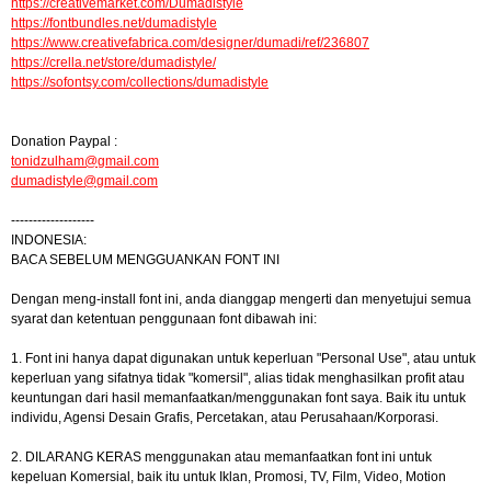
https://creativemarket.com/Dumadistyle
https://fontbundles.net/dumadistyle
https://www.creativefabrica.com/designer/dumadi/ref/236807
https://crella.net/store/dumadistyle/
https://sofontsy.com/collections/dumadistyle
Donation Paypal :
tonidzulham@gmail.com
dumadistyle@gmail.com
-------------------
INDONESIA:
BACA SEBELUM MENGGUANKAN FONT INI
Dengan meng-install font ini, anda dianggap mengerti dan menyetujui semua
syarat dan ketentuan penggunaan font dibawah ini:
1. Font ini hanya dapat digunakan untuk keperluan "Personal Use", atau untuk
keperluan yang sifatnya tidak "komersil", alias tidak menghasilkan profit atau
keuntungan dari hasil memanfaatkan/menggunakan font saya. Baik itu untuk
individu, Agensi Desain Grafis, Percetakan, atau Perusahaan/Korporasi.
2. DILARANG KERAS menggunakan atau memanfaatkan font ini untuk
kepeluan Komersial, baik itu untuk Iklan, Promosi, TV, Film, Video, Motion