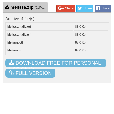
melissa.zip
(0.2Mb)
Share
Share
Share
Archive: 4 file(s)
Melissa-Italic.otf
88.0 Kb
Melissa-Italic.ttf
88.0 Kb
Melissa.otf
87.0 Kb
Melissa.ttf
87.0 Kb
DOWNLOAD FREE FOR PERSONAL
USE ONLY
FULL VERSION