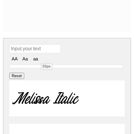
AA
Aa
aa
55px
Melissa Italic