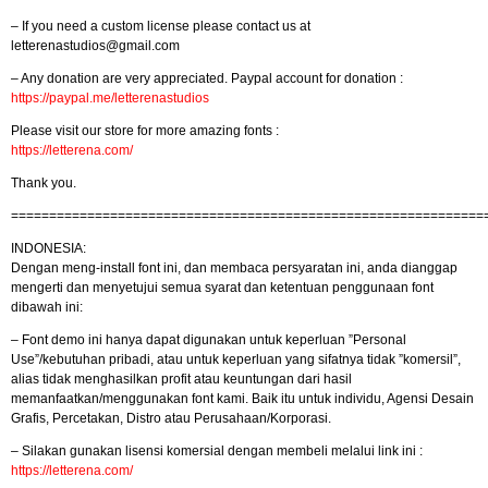
– If you need a custom license please contact us at
letterenastudios@gmail.com
– Any donation are very appreciated. Paypal account for donation :
https://paypal.me/letterenastudios
Please visit our store for more amazing fonts :
https://letterena.com/
Thank you.
==============================================================
INDONESIA:
Dengan meng-install font ini, dan membaca persyaratan ini, anda dianggap
mengerti dan menyetujui semua syarat dan ketentuan penggunaan font
dibawah ini:
– Font demo ini hanya dapat digunakan untuk keperluan ”Personal
Use”/kebutuhan pribadi, atau untuk keperluan yang sifatnya tidak ”komersil”,
alias tidak menghasilkan profit atau keuntungan dari hasil
memanfaatkan/menggunakan font kami. Baik itu untuk individu, Agensi Desain
Grafis, Percetakan, Distro atau Perusahaan/Korporasi.
– Silakan gunakan lisensi komersial dengan membeli melalui link ini :
https://letterena.com/