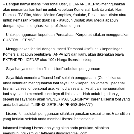
– Dengan hanya lisensi ”Personal Use”, DILARANG KERAS menggunakan
atau memanfaatkan font ini untuk kepeluan Komersial, baik itu untuk Iklan,
Promosi, TV, Film, Video, Motion Graphics, Youtube, Desain kaos distro atau
untuk Kemasan Produk (baik Fisik ataupun Digital) atau Media apapun
dengan tujuan menghasilkan profit/keuntungan.
– Untuk penggunaan keperluan Perusahaan/Korporasi silakan menggunakan
CUSTOM LICENSE.
– Menggunakan font ini dengan lisensi ”Personal Use” untuk kepentingan
Komersial apapun bentuknya TANPA IZIN dari kami, akan dikenakan biaya
EXTENDED LICENSE atau 100x Harga lisensi desktop.
– Saya hanya menerima ”lisensi font” sebelum penggunaan
– Saya tidak menerima ”lisensi font” setelah penggunaan. (Contoh kasus:
anda ketahuan menggunakan font saya untuk keperluan komersil, padahal
lisensinya free for personal use, kemudian setelah ketahuan menggunakan
font saya, anda membeli lisensinya di link diatas. Nah untuk kejadian yg
seperti ini saya tidak akan ”MENERIMA LISENSINYA”, karena lisensi font yang
anda beli adalah ”LISENSI SETELAH PENGGUNAAN”)
– Lisensi font setelah penggunaan silahkan gunakan sesuai terms & condition
yang berlaku setelah anda membeli lisensi font tersebut
Informasi tentang Lisensi apa yang akan anda perlukan, silahkan
menghubungi kami di :
letterenastudios@gmail.com